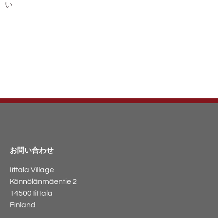
い
お問い合わせ
Iittala Village
Könnölänmäentie 2
14500 Iittala
Finland